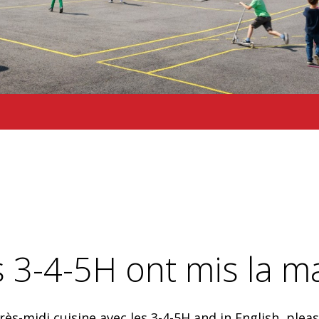
 3-4-5H ont mis la mai
rès-midi cuisine avec les 3-4-5H and in English, plea