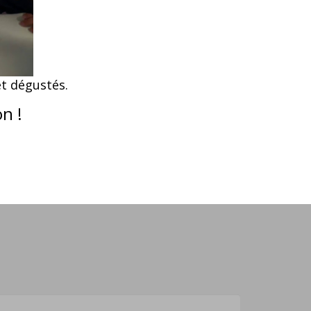
et dégustés.
n !