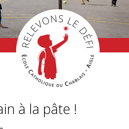
n à la pâte !
se…