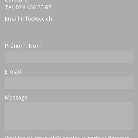
Tél.
024 466 20 62
Email
info@ecc.ch
Prénom, Nom
E-mail
Message
Veuillez s'il vous plaît copier le code ci-dessous: