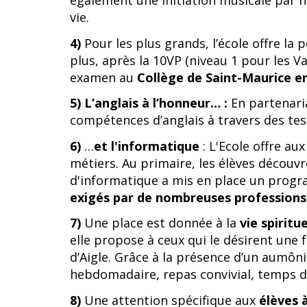
également une initiation musicale par no
vie.
4)
Pour les plus grands, l’école offre la 
plus, après la 10VP (niveau 1 pour les V
examen au
Collège de Saint-Maurice e
5)
L’anglais à l’honneur… :
En partenaria
compétences d’anglais à travers des tests
6)
…
et l'informatique
: L'Ecole offre au
métiers. Au primaire, les élèves découv
d'informatique a mis en place un progra
exigés par de nombreuses professions
7)
Une place est donnée à la
vie spiritue
elle propose à ceux qui le désirent une 
d’Aigle. Grâce à la présence d’un aumôn
hebdomadaire, repas convivial, temps d’
8)
Une attention spécifique aux
élèves à