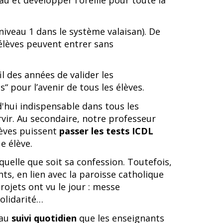
au et développer l'oreille pour toute la
 niveau 1 dans le système valaisan). De
 élèves peuvent entrer sans
l des années de valider les
“ pour l’avenir de tous les élèves.
d'hui indispensable dans tous les
vir. Au secondaire, notre professeur
èves puissent
passer les tests ICDL
e élève.
quelle que soit sa confession. Toutefois,
ts, en lien avec la paroisse catholique
ojets ont vu le jour : messe
solidarité…
 au
suivi quotidien
que les enseignants