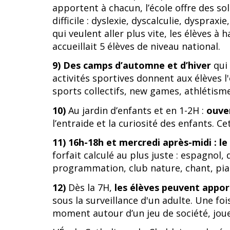
apportent à chacun, l’école offre des so
difficile : dyslexie, dyscalculie, dyspra
qui veulent aller plus vite, les élèves à
accueillait 5 élèves de niveau national.
9)
Des
camps d’automne et d’hiver
qui
activités sportives donnent aux élèves l'
sports collectifs, new games, athlétisme
10)
Au jardin d’enfants et en 1-2H :
ouve
l’entraide et la curiosité des enfants. C
11)
16h-18h et mercredi après-midi : l
forfait calculé au plus juste : espagnol,
programmation, club nature, chant, pi
12)
Dès la 7H,
les élèves peuvent appor
sous la surveillance d'un adulte. Une foi
moment autour d’un jeu de société, jouer