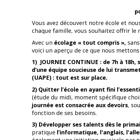
p
Vous avez découvert notre école et nou
chaque famille, vous souhaitez offrir le 
Avec un
écolage « tout compris »,
sans
voici un aperçu de ce que nous mettons
1)
JOURNEE CONTINUE : de 7h à 18h, sel
d’une équipe soucieuse de lui transmett
(UAPE) : tout est sur place.
2)
Quitter l’école en ayant fini l’essent
(étude du midi, moment spécifique chois
journée est consacrée aux devoirs
, so
fonction de ses besoins.
3)
Développer ses talents dès le prima
pratique
l’informatique, l'anglais, l'al