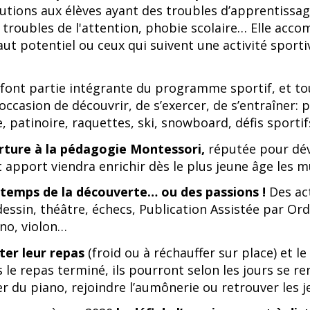
lutions aux élèves ayant des troubles d’apprentissag
xie, troubles de l'attention, phobie scolaire… Elle ac
 haut potentiel ou ceux qui suivent une activité sport
 font partie intégrante du programme sportif, et tou
occasion de découvrir, de s’exercer, de s’entraîner: 
, patinoire, raquettes, ski, snowboard, défis sport
rture à la pédagogie Montessori,
réputée pour déve
et apport viendra enrichir dès le plus jeune âge les 
e temps de la découverte… ou des passions !
Des act
 dessin, théâtre, échecs, Publication Assistée par Or
ano, violon…
ter leur repas
(froid ou à réchauffer sur place) et le
s le repas terminé, ils pourront selon les jours se r
 du piano, rejoindre l’aumônerie ou retrouver les je