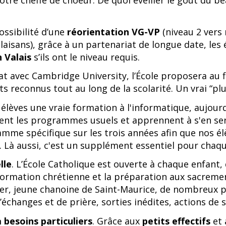
tre cheffe de choeur. De quoi éveiller le goût du be
possibilité d’une
réorientation VG-VP
(niveau 2 vers
alaisans), grâce à un partenariat de longue date, les
n Valais
s’ils ont le niveau requis.
t avec Cambridge University, l’École proposera au fi
 reconnus tout au long de la scolarité. Un vrai “plus
x élèves une vraie formation à l'informatique, aujour
rent les programmes usuels et apprennent à s'en ser
mme spécifique sur les trois années afin que nos él
. Là aussi, c'est un supplément essentiel pour chaqu
lle
. L’École Catholique est ouverte à chaque enfant, 
formation chrétienne et la préparation aux sacremen
ier, jeune chanoine de Saint-Maurice, de nombreux pr
échanges et de prière, sorties inédites, actions de 
 besoins particuliers
. Grâce aux
petits effectifs
et