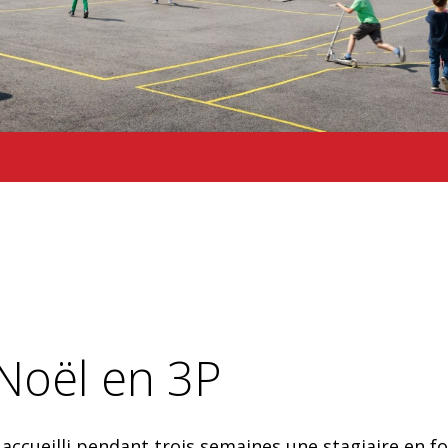
 Noël en 3P
 accueilli pendant trois semaines une stagiaire en f