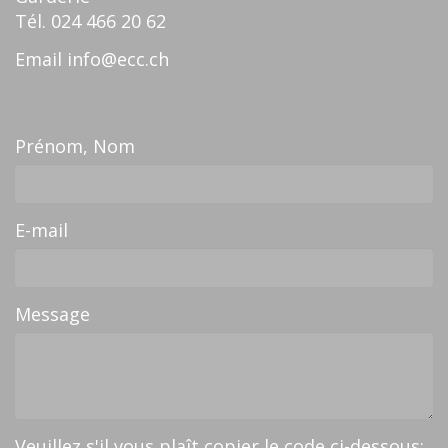
Tél.
024 466 20 62
Email
info@ecc.ch
Prénom, Nom
E-mail
Message
Veuillez s'il vous plaît copier le code ci-dessous: